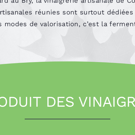
ard au Bry, la vinaigrerie artisanale de 
tisanales réunies sont surtout dédiées 
 modes de valorisation, c’est la fermenta
ODUIT DES VINAIGR