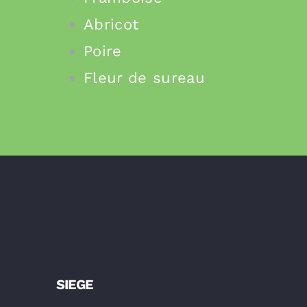
Abricot
Poire
Fleur de sureau
SIEGE